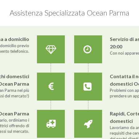
Assistenza Specializzata Ocean Parma
 a domicilio
Servizio di 
domicilio previo
20:00
nto telefonico.
Con noi apparecch
chi domestici
Contatta il 
Ocean Parma
domestici O
an Parma nel più
Problemi con app
ssi del mercato!)
prendere un a
 Ocean Parma
Rapidi, Corte
ario, ordiniamo i
domestici
trici offrendo di
Lavoriamo da ann
assi sul mercato.
requisiti che c
dei nostri clienti