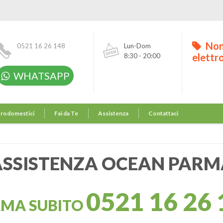
Non
0521 16 26 148
Lun-Dom
elettr
8:30 - 20:00
WHATSAPP
trodomestici
Fai da Te
Assistenza
Contattaci
ASSISTENZA OCEAN PARM
0521 16 26 
AMA SUBITO