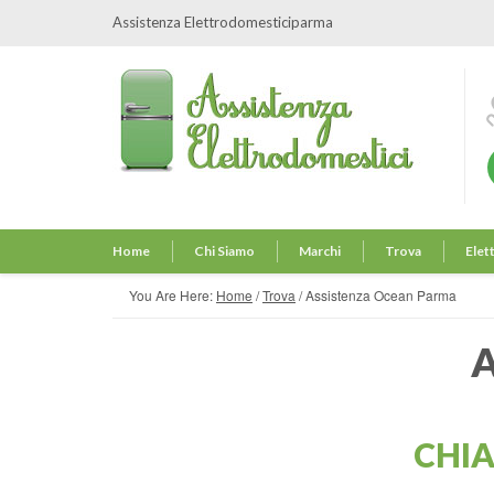
Assistenza Elettrodomesticiparma
Home
Chi Siamo
Marchi
Trova
Elet
You Are Here:
Home
/
Trova
/
Assistenza Ocean Parma
CHI