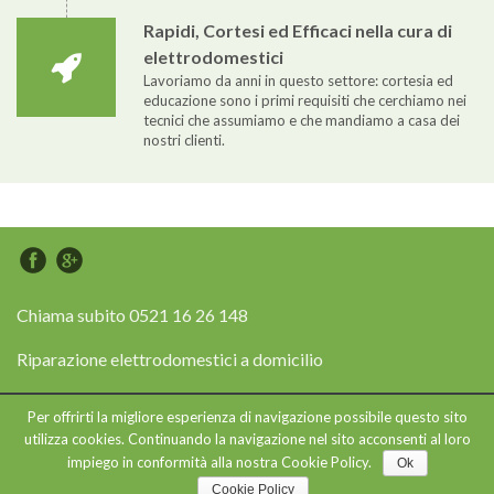
Rapidi, Cortesi ed Efficaci nella cura di
elettrodomestici
Lavoriamo da anni in questo settore: cortesia ed
educazione sono i primi requisiti che cerchiamo nei
tecnici che assumiamo e che mandiamo a casa dei
nostri clienti.
Chiama subito
0521 16 26 148
Riparazione elettrodomestici a domicilio
Per offrirti la migliore esperienza di navigazione possibile questo sito
Copyright © 2015 Assistenza Elettrodomestici Parma - P.IVA
utilizza cookies. Continuando la navigazione nel sito acconsenti al loro
03677950366 - Web Design e Posizionamento sui Motori by
MGvision
-
impiego in conformità alla nostra Cookie Policy.
Ok
Privacy Policy
Cookie Policy