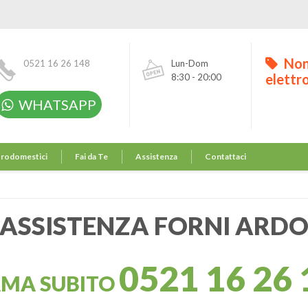
Non
0521 16 26 148
Lun-Dom
elettr
8:30 - 20:00
WHATSAPP
trodomestici
Fai da Te
Assistenza
Contattaci
ASSISTENZA FORNI ARD
0521 16 26 
AMA SUBITO