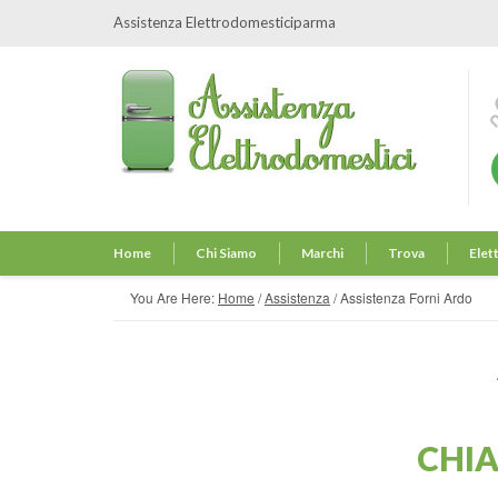
Assistenza Elettrodomesticiparma
Home
Chi Siamo
Marchi
Trova
Elet
You Are Here:
Home
/
Assistenza
/
Assistenza Forni Ardo
CHI