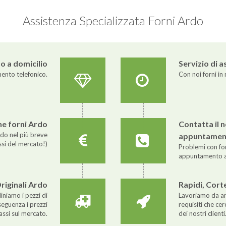
Assistenza Specializzata Forni Ardo
o a domicilio
Servizio di a
ento telefonico.
Con noi forni in 
one forni Ardo
Contatta il 
do nel più breve
appuntamen
ssi del mercato!)
Problemi con for
appuntamento 
riginali Ardo
Rapidi, Corte
iniamo i pezzi di
Lavoriamo da ann
seguenza i prezzi
requisiti che c
assi sul mercato.
dei nostri clienti